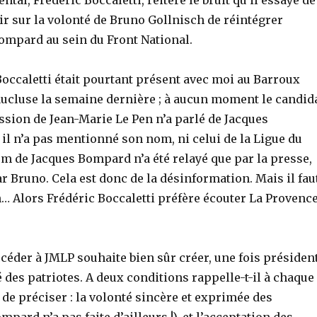
tal, Frédéric Boccaletti, réitère le bruit qu’il essaye de
rir sur la volonté de Bruno Gollnisch de réintégrer
ompard au sein du Front National.
Boccaletti était pourtant présent avec moi au Barroux
aucluse la semaine dernière ; à aucun moment le candid
ession de Jean-Marie Le Pen n’a parlé de Jacques
il n’a pas mentionné son nom, ni celui de la Ligue du
om de Jacques Bompard n’a été relayé que par la presse,
r Bruno. Cela est donc de la désinformation. Mais il fau
h… Alors Frédéric Boccaletti préfère écouter La Provenc
éder à JMLP souhaite bien sûr créer, une fois présiden
 des patriotes. A deux conditions rappelle-t-il à chaque
 de préciser : la volonté sincère et exprimée des