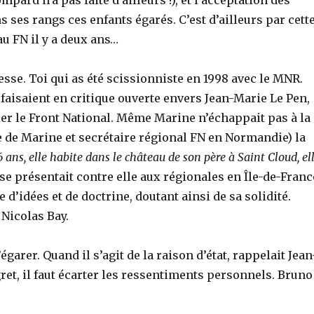
ard n’a pas faite d’ailleurs !), et l’acceptation des
 ses rangs ces enfants égarés. C’est d’ailleurs par cett
u FN il y a deux ans…
resse. Toi qui as été scissionniste en 1998 avec le MNR.
 faisaient en critique ouverte envers Jean-Marie Le Pen,
ler le Front National. Même Marine n’échappait pas à la
he de Marine et secrétaire régional FN en Normandie) la
6 ans, elle habite dans le château de son père à Saint Cloud, el
 se présentait contre elle aux régionales en Île-de-Franc
d’idées et de doctrine, doutant ainsi de sa solidité.
 Nicolas Bay.
’égarer. Quand il s’agit de la raison d’état, rappelait Jean
et, il faut écarter les ressentiments personnels. Bruno