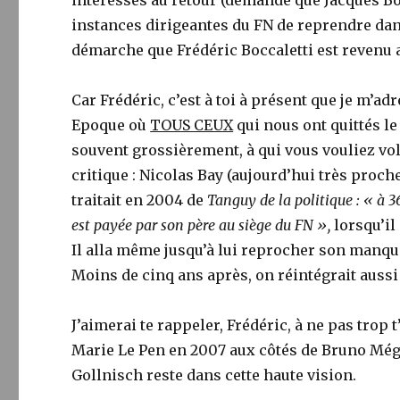
intéressés au retour (demande que Jacques Bomp
instances dirigeantes du FN de reprendre dans
démarche que Frédéric Boccaletti est revenu a
Car Frédéric, c’est à toi à présent que je m’ad
Epoque où
TOUS CEUX
qui nous ont quittés le
souvent grossièrement, à qui vous vouliez vo
critique : Nicolas Bay (aujourd’hui très proc
traitait en 2004 de
Tanguy de la politique : « à 3
est payée par son père au siège du FN »,
lorsqu’il
Il alla même jusqu’à lui reprocher son manque 
Moins de cinq ans après, on réintégrait aussi
J’aimerai te rappeler, Frédéric, à ne pas trop t
Marie Le Pen en 2007 aux côtés de Bruno Mégr
Gollnisch reste dans cette haute vision.