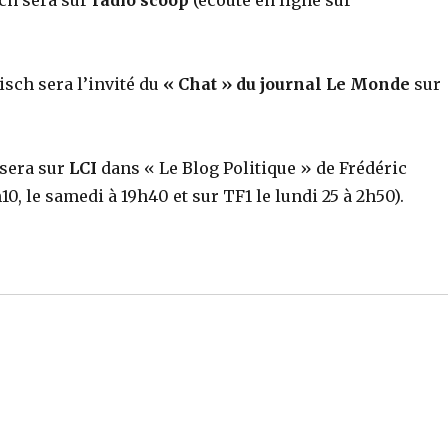
sch sera sur
radio scoop
(écoute en ligne sur
isch sera l’invité du
« Chat » du journal Le Monde
sur
 sera sur
LCI
dans « Le Blog Politique » de Frédéric
0, le samedi à 19h40 et sur TF1 le lundi 25 à 2h50).