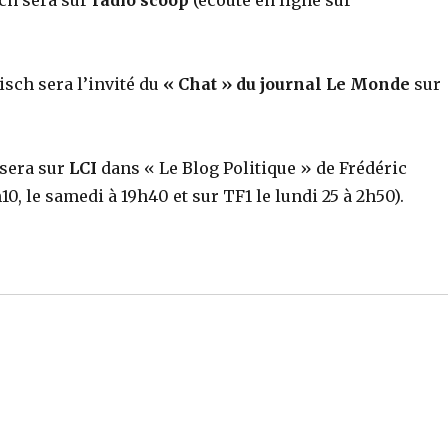
sch sera sur
radio scoop
(écoute en ligne sur
isch sera l’invité du
« Chat » du journal Le Monde
sur
 sera sur
LCI
dans « Le Blog Politique » de Frédéric
0, le samedi à 19h40 et sur TF1 le lundi 25 à 2h50).