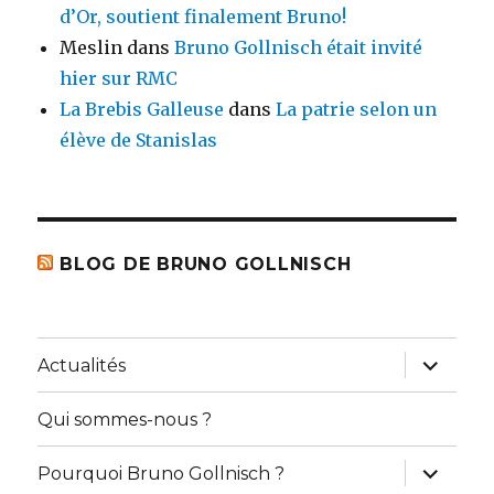
d’Or, soutient finalement Bruno!
Meslin
dans
Bruno Gollnisch était invité
hier sur RMC
La Brebis Galleuse
dans
La patrie selon un
élève de Stanislas
BLOG DE BRUNO GOLLNISCH
ouvrir
Actualités
le
sous-
menu
Qui sommes-nous ?
ouvrir
Pourquoi Bruno Gollnisch ?
le