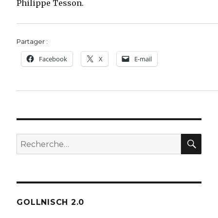
Philippe Tesson.
Partager :
Facebook
X
E-mail
REC
Recherche
pour :
GOLLNISCH 2.0