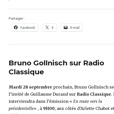
Partager :
Facebook
X
E-mail
Bruno Gollnisch sur Radio
Classique
Mardi 28 septembre
prochain, Bruno Gollnisch s
l’invité de Guillaume Durand sur
Radio Classique
. 
interviendra dans l’émission «
En route vers la
présidentielle
« , à
9H00
, aux côtés d’Arlette Chabot e