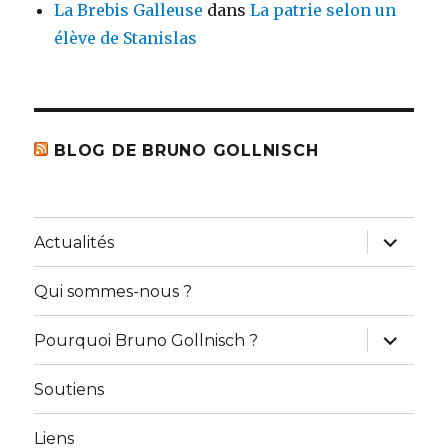
La Brebis Galleuse
dans
La patrie selon un
élève de Stanislas
BLOG DE BRUNO GOLLNISCH
ouvrir
Actualités
le
sous-
menu
Qui sommes-nous ?
ouvrir
Pourquoi Bruno Gollnisch ?
le
sous-
menu
Soutiens
Liens