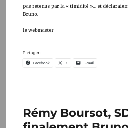
pas retenus par la « timidité »… et déclaraient
Bruno.
le webmaster
Partager :
Facebook
X
E-mail
Rémy Boursot, SD
finalement Bruno