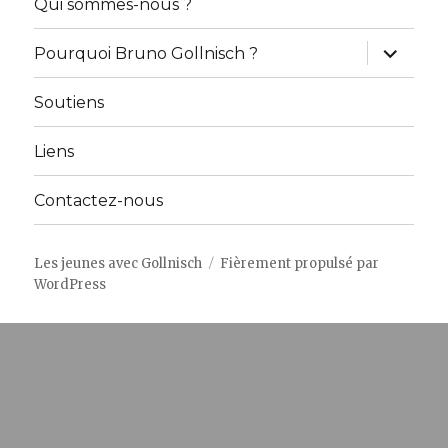
Qui sommes-nous ?
ouvrir
Pourquoi Bruno Gollnisch ?
le
sous-
menu
Soutiens
Liens
Contactez-nous
Les jeunes avec Gollnisch
Fièrement propulsé par
WordPress