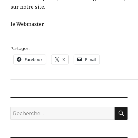
sur notre site.
le Webmaster
Partager :
Facebook
X
E-mail
REC
Recherche
pour :