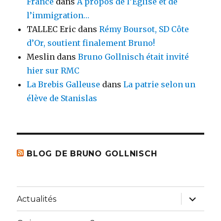
France
dans
A propos de l’Eglise et de
l’immigration…
TALLEC Eric
dans
Rémy Boursot, SD Côte
d’Or, soutient finalement Bruno!
Meslin
dans
Bruno Gollnisch était invité
hier sur RMC
La Brebis Galleuse
dans
La patrie selon un
élève de Stanislas
BLOG DE BRUNO GOLLNISCH
ouvrir
Actualités
le
sous-
menu