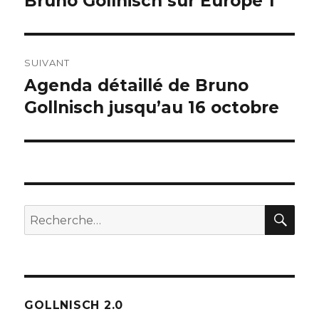
Bruno Gollnisch sur Europe 1
précédente :
l’article
SUIVANT
Agenda détaillé de Bruno
Publication
suivante :
Gollnisch jusqu’au 16 octobre
REC
Recherche
pour :
GOLLNISCH 2.0