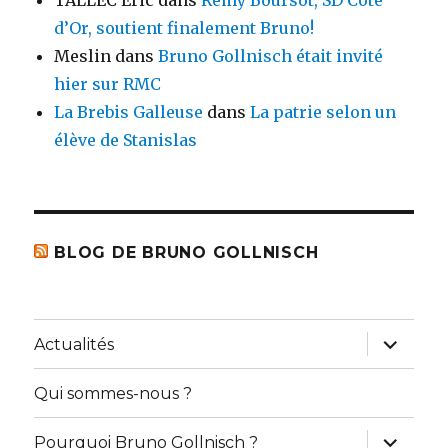
TALLEC Eric
dans
Rémy Boursot, SD Côte
d’Or, soutient finalement Bruno!
Meslin
dans
Bruno Gollnisch était invité
hier sur RMC
La Brebis Galleuse
dans
La patrie selon un
élève de Stanislas
BLOG DE BRUNO GOLLNISCH
ouvrir
Actualités
le
sous-
menu
Qui sommes-nous ?
ouvrir
Pourquoi Bruno Gollnisch ?