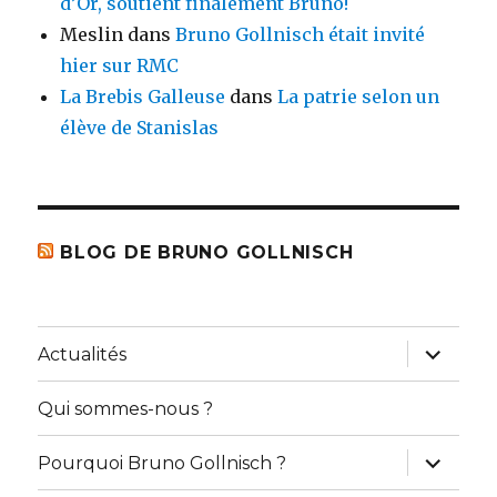
d’Or, soutient finalement Bruno!
Meslin
dans
Bruno Gollnisch était invité
hier sur RMC
La Brebis Galleuse
dans
La patrie selon un
élève de Stanislas
BLOG DE BRUNO GOLLNISCH
ouvrir
Actualités
le
sous-
menu
Qui sommes-nous ?
ouvrir
Pourquoi Bruno Gollnisch ?
le
sous-