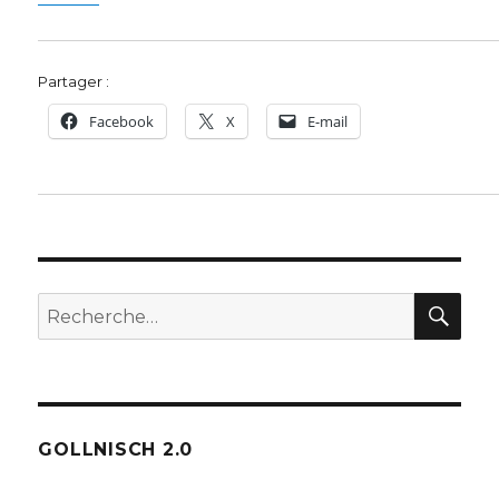
Partager :
Facebook
X
E-mail
REC
Recherche
pour :
GOLLNISCH 2.0