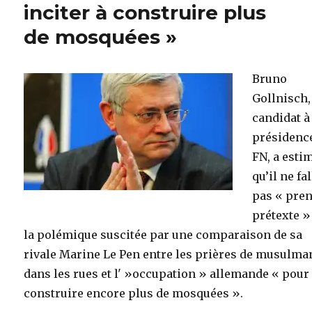
inciter à construire plus
de mosquées »
Bruno
Gollnisch,
candidat à
présidenc
FN, a esti
qu’il ne fal
pas « pre
prétexte »
la polémique suscitée par une comparaison de sa
rivale Marine Le Pen entre les prières de musulma
dans les rues et l' »occupation » allemande « pour
construire encore plus de mosquées ».