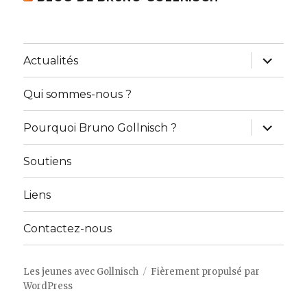
ouvrir
Actualités
le
sous-
menu
Qui sommes-nous ?
ouvrir
Pourquoi Bruno Gollnisch ?
le
sous-
menu
Soutiens
Liens
Contactez-nous
Les jeunes avec Gollnisch
Fièrement propulsé par
WordPress