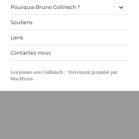
ouvrir
Pourquoi Bruno Gollnisch ?
le
sous-
menu
Soutiens
Liens
Contactez-nous
Les jeunes avec Gollnisch
Fièrement propulsé par
WordPress