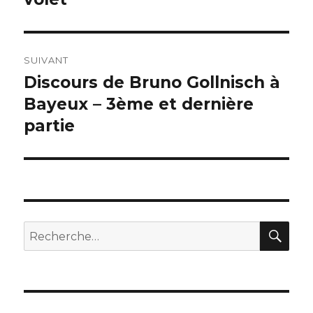
l’article
SUIVANT
Discours de Bruno Gollnisch à
Publication
suivante :
Bayeux – 3ème et dernière
partie
REC
Recherche
pour :