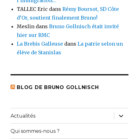
l’immigration…
TALLEC Eric
dans
Rémy Boursot, SD Côte
d’Or, soutient finalement Bruno!
Meslin
dans
Bruno Gollnisch était invité
hier sur RMC
La Brebis Galleuse
dans
La patrie selon un
élève de Stanislas
BLOG DE BRUNO GOLLNISCH
ouvrir
Actualités
le
sous-
menu
Qui sommes-nous ?