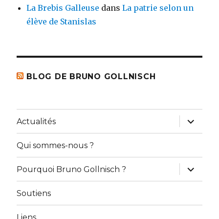
La Brebis Galleuse
dans
La patrie selon un
élève de Stanislas
BLOG DE BRUNO GOLLNISCH
ouvrir
Actualités
le
sous-
menu
Qui sommes-nous ?
ouvrir
Pourquoi Bruno Gollnisch ?
le
sous-
menu
Soutiens
Liens