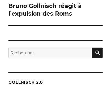
Bruno Gollnisch réagit à
Publication
suivante :
l’expulsion des Roms
REC
Recherche
pour :
GOLLNISCH 2.0