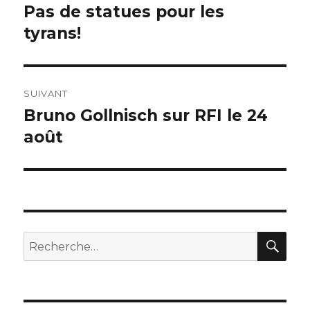
de
Pas de statues pour les
Publication
précédente :
tyrans!
l’article
SUIVANT
Bruno Gollnisch sur RFI le 24
Publication
suivante :
août
REC
Recherche
pour :