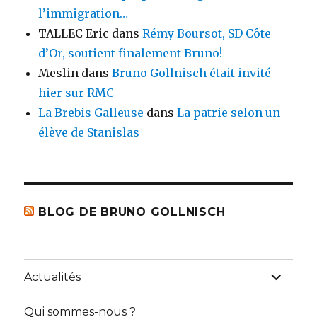
l’immigration…
TALLEC Eric
dans
Rémy Boursot, SD Côte
d’Or, soutient finalement Bruno!
Meslin
dans
Bruno Gollnisch était invité
hier sur RMC
La Brebis Galleuse
dans
La patrie selon un
élève de Stanislas
BLOG DE BRUNO GOLLNISCH
ouvrir
Actualités
le
sous-
menu
Qui sommes-nous ?