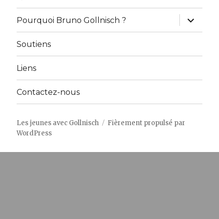
ouvrir
Pourquoi Bruno Gollnisch ?
le
sous-
menu
Soutiens
Liens
Contactez-nous
Les jeunes avec Gollnisch
Fièrement propulsé par
WordPress