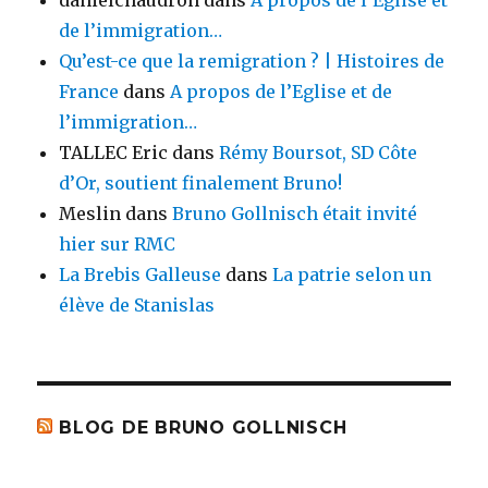
danielchaudron
dans
A propos de l’Eglise et
de l’immigration…
Qu’est-ce que la remigration ? | Histoires de
France
dans
A propos de l’Eglise et de
l’immigration…
TALLEC Eric
dans
Rémy Boursot, SD Côte
d’Or, soutient finalement Bruno!
Meslin
dans
Bruno Gollnisch était invité
hier sur RMC
La Brebis Galleuse
dans
La patrie selon un
élève de Stanislas
BLOG DE BRUNO GOLLNISCH