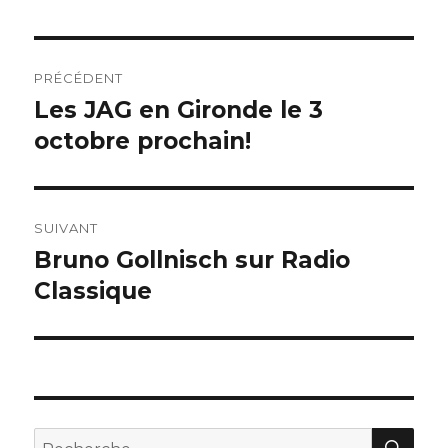
Navigation
PRÉCÉDENT
de
Les JAG en Gironde le 3
Publication
précédente :
octobre prochain!
l’article
SUIVANT
Bruno Gollnisch sur Radio
Publication
suivante :
Classique
REC
Recherche