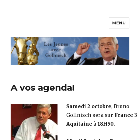
MENU
Les jeunes avec Gollnisch
A vos agenda!
Samedi 2 octobre
, Bruno
Gollnisch sera sur
France 3
Aquitaine
à
18H50
.