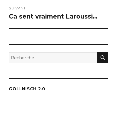
SUIVANT
Ca sent vraiment Laroussi…
Publication
suivante :
REC
Recherche
pour :
GOLLNISCH 2.0