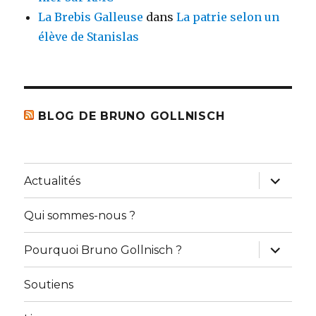
La Brebis Galleuse
dans
La patrie selon un
élève de Stanislas
BLOG DE BRUNO GOLLNISCH
ouvrir
Actualités
le
sous-
menu
Qui sommes-nous ?
ouvrir
Pourquoi Bruno Gollnisch ?
le
sous-
menu
Soutiens