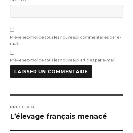
Prévenez-moi de tous les nouveaux commentaires par e-
mail.
Prévenez-moi de tous les nouveaux articles par e-mail.
Navigation
PRÉCÉDENT
de
L’élevage français menacé
Publication
précédente :
l’article