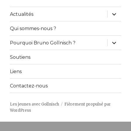
ouvrir
Actualités
le
sous-
menu
Qui sommes-nous ?
ouvrir
Pourquoi Bruno Gollnisch ?
le
sous-
menu
Soutiens
Liens
Contactez-nous
Les jeunes avec Gollnisch
Fièrement propulsé par
WordPress