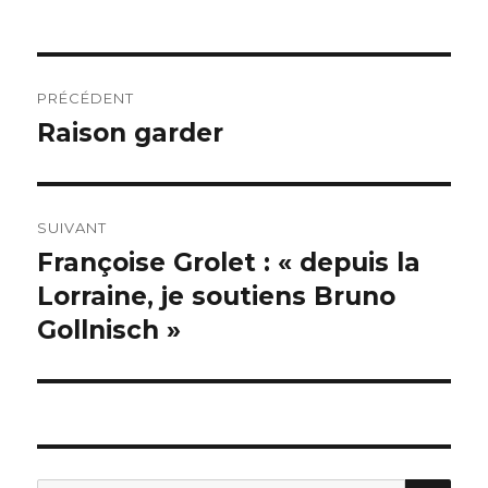
Navigation
PRÉCÉDENT
de
Raison garder
Publication
précédente :
l’article
SUIVANT
Françoise Grolet : « depuis la
Publication
suivante :
Lorraine, je soutiens Bruno
Gollnisch »
REC