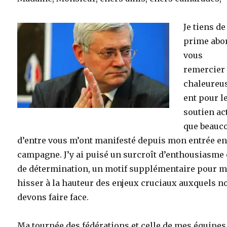
Je tiens de
prime abo
vous
remercier 
chaleure
ent pour l
soutien act
que beauc
d’entre vous m’ont manifesté depuis mon entrée e
campagne. J’y ai puisé un surcroît d’enthousiasme 
de détermination, un motif supplémentaire pour 
hisser à la hauteur des enjeux cruciaux auxquels n
devons faire face.
Ma tournée des fédérations et celle de mes équipes