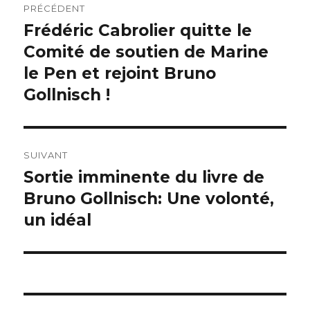
PRÉCÉDENT
de
Frédéric Cabrolier quitte le
Publication
précédente :
Comité de soutien de Marine
l’article
le Pen et rejoint Bruno
Gollnisch !
SUIVANT
Sortie imminente du livre de
Publication
suivante :
Bruno Gollnisch: Une volonté,
un idéal