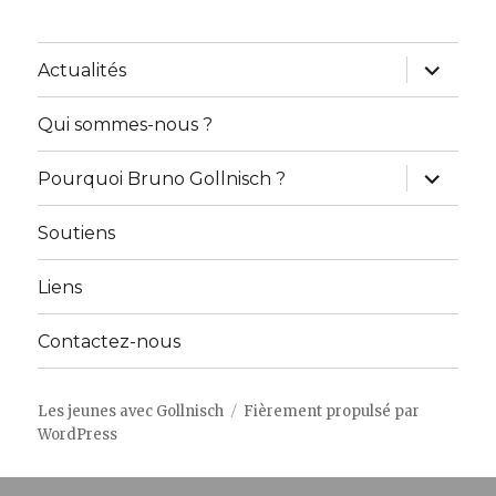
ouvrir
Actualités
le
sous-
menu
Qui sommes-nous ?
ouvrir
Pourquoi Bruno Gollnisch ?
le
sous-
menu
Soutiens
Liens
Contactez-nous
Les jeunes avec Gollnisch
Fièrement propulsé par
WordPress