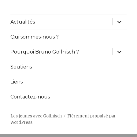
ouvrir
Actualités
le
sous-
menu
Qui sommes-nous ?
ouvrir
Pourquoi Bruno Gollnisch ?
le
sous-
menu
Soutiens
Liens
Contactez-nous
Les jeunes avec Gollnisch
Fièrement propulsé par
WordPress