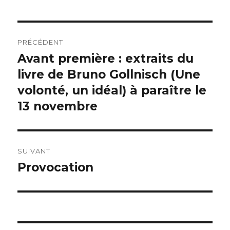
Navigation
PRÉCÉDENT
de
Avant première : extraits du
Publication
précédente :
livre de Bruno Gollnisch (Une
l’article
volonté, un idéal) à paraître le
13 novembre
SUIVANT
Provocation
Publication
suivante :