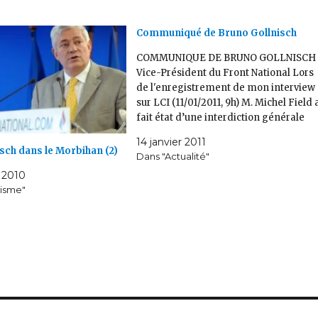
Communiqué de Bruno Gollnisch
COMMUNIQUE DE BRUNO GOLLNISCH
Vice-Président du Front National Lors
de l'enregistrement de mon interview
sur LCI (11/01/2011, 9h) M. Michel Field 
fait état d’une interdiction générale
faite aux journaux Minute et Rivarol
14 janvier 2011
d’accéder au Congrès du Front Nationa
sch dans le Morbihan (2)
Dans "Actualité"
Cette information émane aussi d’une
 2010
dépêche AFP. Si une décision général
tisme"