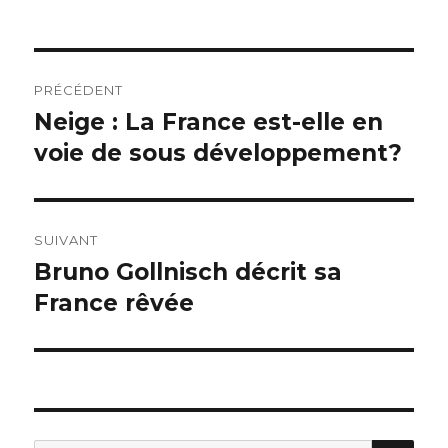
Navigation
PRÉCÉDENT
de
Neige : La France est-elle en
Publication
précédente :
voie de sous développement?
l’article
SUIVANT
Bruno Gollnisch décrit sa
Publication
suivante :
France rêvée
REC