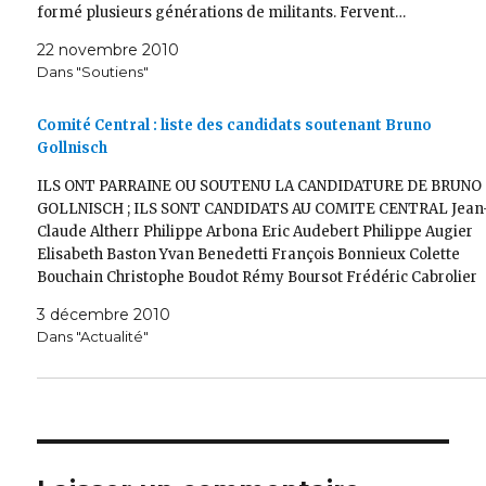
formé plusieurs générations de militants. Fervent…
22 novembre 2010
Dans "Soutiens"
Comité Central : liste des candidats soutenant Bruno
Gollnisch
ILS ONT PARRAINE OU SOUTENU LA CANDIDATURE DE BRUNO
GOLLNISCH ; ILS SONT CANDIDATS AU COMITE CENTRAL Jean
Claude Altherr Philippe Arbona Eric Audebert Philippe Augier
Elisabeth Baston Yvan Benedetti François Bonnieux Colette
Bouchain Christophe Boudot Rémy Boursot Frédéric Cabrolier
Jean-Romée Charbonneau Pierre Cheynet Jean-Marie Cojanno
3 décembre 2010
Jacques Colombier Valérie Colombier Edouard…
Dans "Actualité"