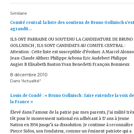
Similaire
Comité central: la liste des soutiens de Bruno Gollnisch s’es
agrandit…
ILS ONT PARRAINE OU SOUTENU LA CANDIDATURE DE BRUNO
GOLLNISCH ; ILS SONT CANDIDATS AU COMITE CENTRAL :
Attention : Cette liste est susceptible d’évoluer. A Marcel Alonso
Jean-Claude Altherr Philippe Arbona Eric Audebert Philippe
Augier B Elisabeth Baston Yvan Benedetti François Bonnieux
Colette Bouchain Christophe Boudot Rémy Boursot C…
8 décembre 2010
Dans "Actualité"
Louis de Condé : « Bruno Gollnisch : faire entendre la voix d
la France »
Élevé dans l’amour de la patrie par mes parents, j’ai milité trè
tôt pour le mouvement national en adhérant à 17 ans à Jeune
Nation en 1956 jusqu’à sa dissolution. Je continue à reconnaître
Pierre Sidos, son fondateur, comme un éminent patriote qui a