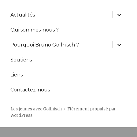
ouvrir
Actualités
le
sous-
menu
Qui sommes-nous ?
ouvrir
Pourquoi Bruno Gollnisch ?
le
sous-
menu
Soutiens
Liens
Contactez-nous
Les jeunes avec Gollnisch
Fièrement propulsé par
WordPress