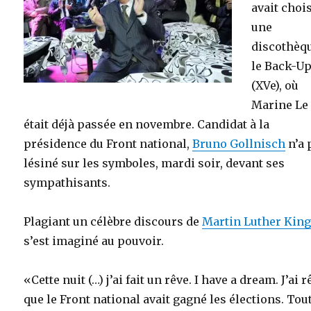
avait choi
une
discothèq
le Back-U
(XVe), où
Marine Le
était déjà passée en novembre. Candidat à la
présidence du Front national,
Bruno Gollnisch
n’a 
lésiné sur les symboles, mardi soir, devant ses
sympathisants.
Plagiant un célèbre discours de
Martin Luther Kin
s’est imaginé au pouvoir.
«Cette nuit (…) j’ai fait un rêve. I have a dream. J’ai r
que le Front national avait gagné les élections. Tou