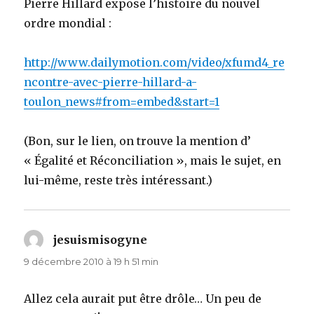
Pierre Hillard expose l’histoire du nouvel
ordre mondial :
http://www.dailymotion.com/video/xfumd4_re
ncontre-avec-pierre-hillard-a-
toulon_news#from=embed&start=1
(Bon, sur le lien, on trouve la mention d’
« Égalité et Réconciliation », mais le sujet, en
lui-même, reste très intéressant.)
jesuismisogyne
dit :
9 décembre 2010 à 19 h 51 min
Allez cela aurait put être drôle… Un peu de