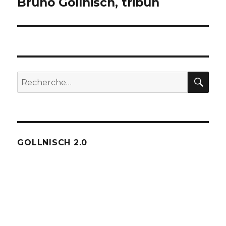
Bruno Gollnisch, tribun
Publication
suivante :
REC
Recherche
pour :
GOLLNISCH 2.0