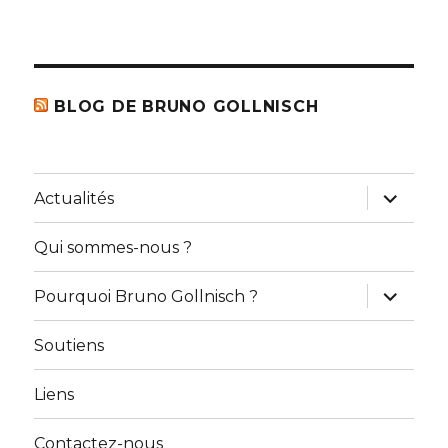
BLOG DE BRUNO GOLLNISCH
ouvrir
Actualités
le
sous-
menu
Qui sommes-nous ?
ouvrir
Pourquoi Bruno Gollnisch ?
le
sous-
menu
Soutiens
Liens
Contactez-nous