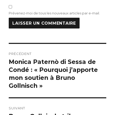
Prévenez-moi de tous les nouveaux articles par e-mail.
Navigation
PRÉCÉDENT
de
Monica Paternò di Sessa de
Publication
précédente :
Condé : « Pourquoi j’apporte
l’article
mon soutien à Bruno
Gollnisch »
SUIVANT