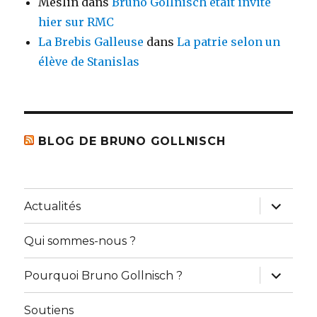
Meslin
dans
Bruno Gollnisch était invité
hier sur RMC
La Brebis Galleuse
dans
La patrie selon un
élève de Stanislas
BLOG DE BRUNO GOLLNISCH
ouvrir
Actualités
le
sous-
menu
Qui sommes-nous ?
ouvrir
Pourquoi Bruno Gollnisch ?
le
sous-
menu
Soutiens