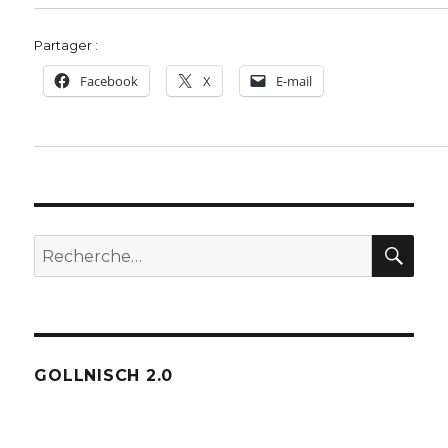
Partager :
Facebook
X
E-mail
REC
Recherche
pour :
GOLLNISCH 2.0