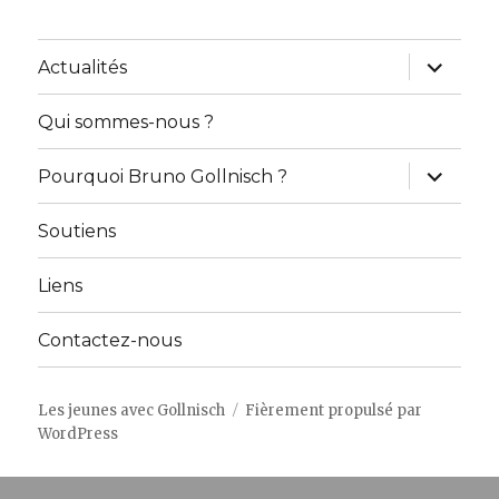
ouvrir
Actualités
le
sous-
menu
Qui sommes-nous ?
ouvrir
Pourquoi Bruno Gollnisch ?
le
sous-
menu
Soutiens
Liens
Contactez-nous
Les jeunes avec Gollnisch
Fièrement propulsé par
WordPress