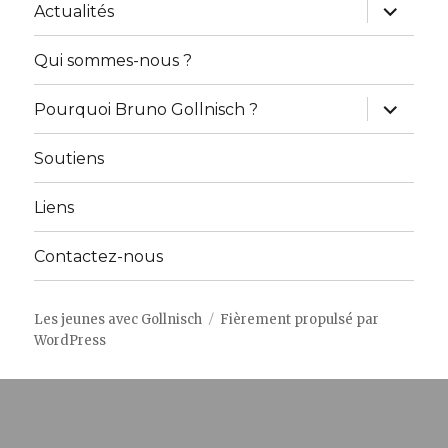
ouvrir
Actualités
le
sous-
menu
Qui sommes-nous ?
ouvrir
Pourquoi Bruno Gollnisch ?
le
sous-
menu
Soutiens
Liens
Contactez-nous
Les jeunes avec Gollnisch
Fièrement propulsé par
WordPress