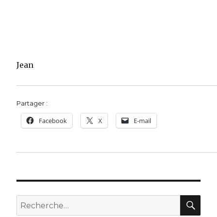
Jean
Partager :
Facebook
X
E-mail
REC
Recherche
pour :