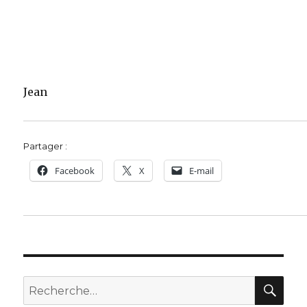
Jean
Partager :
Facebook
X
E-mail
REC
Recherche
pour :