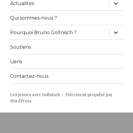
ouvrir
Actualités
le
sous-
menu
Qui sommes-nous ?
ouvrir
Pourquoi Bruno Gollnisch ?
le
sous-
menu
Soutiens
Liens
Contactez-nous
Les jeunes avec Gollnisch
Fièrement propulsé par
WordPress