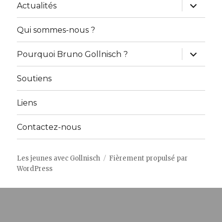
ouvrir
Actualités
le
sous-
menu
Qui sommes-nous ?
ouvrir
Pourquoi Bruno Gollnisch ?
le
sous-
menu
Soutiens
Liens
Contactez-nous
Les jeunes avec Gollnisch
Fièrement propulsé par
WordPress