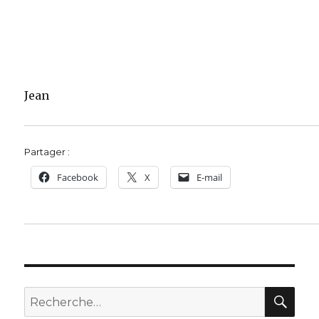
Jean
Partager :
Facebook
X
E-mail
REC
Recherche
pour :