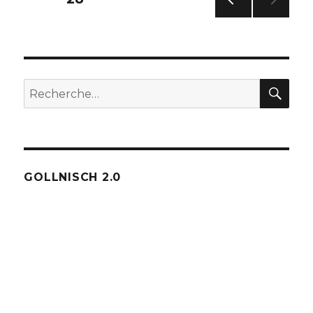
PAG
des
E
PRÉC
publications
ÉDE
NTE
REC
Recherche
pour :
GOLLNISCH 2.0