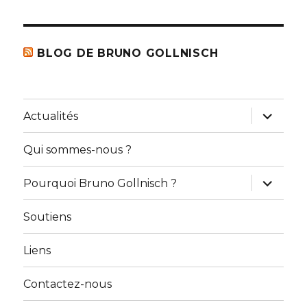
BLOG DE BRUNO GOLLNISCH
ouvrir
Actualités
le
sous-
menu
Qui sommes-nous ?
ouvrir
Pourquoi Bruno Gollnisch ?
le
sous-
menu
Soutiens
Liens
Contactez-nous