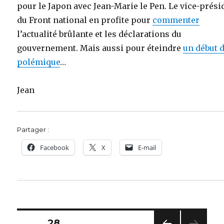
pour le Japon avec Jean-Marie le Pen. Le vice-prési
du Front national en profite pour
commenter
l’actualité brûlante et les déclarations du
gouvernement. Mais aussi pour éteindre
un début 
polémique
…
Jean
Partager :
Facebook
X
E-mail
Pagination
PAGE
28