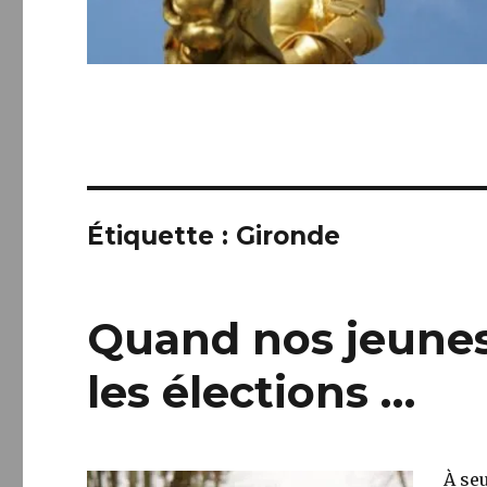
Étiquette :
Gironde
Quand nos jeunes
les élections …
À se