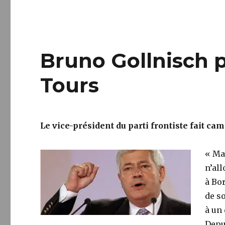
Bruno Gollnisch 
Tours
Le vice-président du parti frontiste fait c
« Ma
n’all
à Bo
de s
à un
Depu