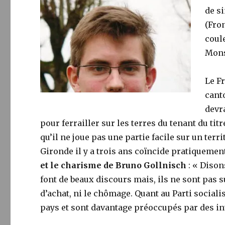
de s
(Fro
coul
Mons
Le F
cant
devr
pour ferrailler sur les terres du tenant du tit
qu’il ne joue pas une partie facile sur un terri
Gironde il y a trois ans coïncide pratiqueme
et le charisme de Bruno Gollnisch
: « Disons
font de beaux discours mais, ils ne sont pas su
d’achat, ni le chômage. Quant au Parti sociali
pays et sont davantage préoccupés par des in