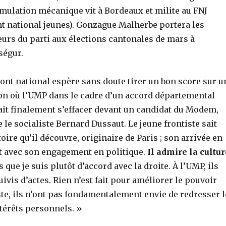
imulation mécanique vit à Bordeaux et milite au FNJ
nt national jeunes). Gonzague Malherbe portera les
eurs du parti aux élections cantonales de mars à
égur.
ront national espère sans doute tirer un bon score sur u
on où l’UMP dans le cadre d’un accord départemental
ait finalement s’effacer devant un candidat du Modem,
re le socialiste Bernard Dussaut. Le jeune frontiste sait
toire qu’il découvre, originaire de Paris ; son arrivée en
nt avec son engagement en politique.
Il admire la cultur
 que je suis plutôt d’accord avec la droite. À l’UMP, ils
ivis d’actes. Rien n’est fait pour améliorer le pouvoir
ste, ils n’ont pas fondamentalement envie de redresser l
térêts personnels. »