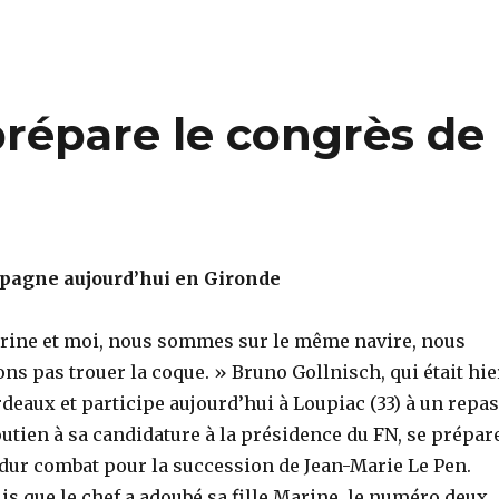
prépare le congrès de
ampagne aujourd’hui en Gironde
rine et moi, nous sommes sur le même navire, nous
ons pas trouer la coque. » Bruno Gollnisch, qui était hie
rdeaux et participe aujourd’hui à Loupiac (33) à un repa
outien à sa candidature à la présidence du FN, se prépar
 dur combat pour la succession de Jean-Marie Le Pen.
is que le chef a adoubé sa fille Marine, le numéro deux