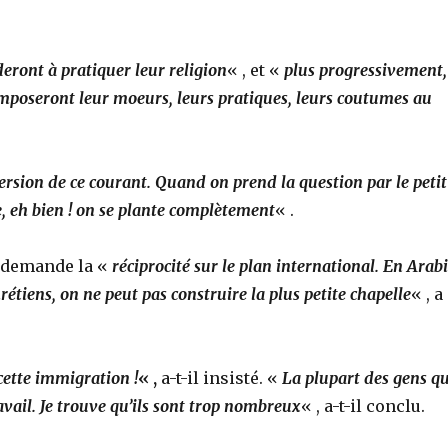
deront à pratiquer leur religion
« , et «
plus progressivement,
imposeront leur moeurs, leurs pratiques, leurs coutumes au
nversion de ce courant. Quand on prend la question par le petit
te, eh bien ! on se plante complètement
« .
n demande la «
réciprocité sur le plan international. En Arab
rétiens, on ne peut pas construire la plus petite chapelle
« , a
 cette immigration !
« ,
a-t-il insisté. «
La plupart des gens qu
vail. Je trouve qu’ils sont trop nombreux
« , a-t-il conclu.