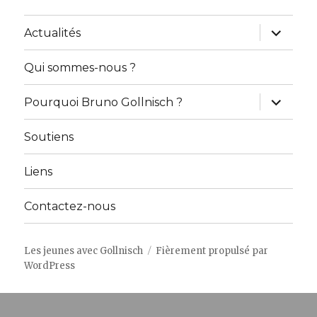
ouvrir
Actualités
le
sous-
menu
Qui sommes-nous ?
ouvrir
Pourquoi Bruno Gollnisch ?
le
sous-
menu
Soutiens
Liens
Contactez-nous
Les jeunes avec Gollnisch
Fièrement propulsé par
WordPress