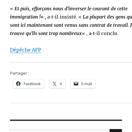
«
Et puis, efforçons nous d’inverser le courant de cette
immigration !
« ,
a-t-il insisté. «
La plupart des gens qu
sont ici maintenant sont venus sans contrat de travail. 
trouve qu’ils sont trop nombreux
« , a-t-il conclu.
Dépêche AFP
Partager :
Facebook
X
E-mail
REC