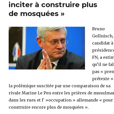
inciter à construire plus
de mosquées »
Bruno
Gollnisch,
candidat à
présidenc
FN, a esti
qu’il ne fal
pas « pre
prétexte »
la polémique suscitée par une comparaison de sa
rivale Marine Le Pen entre les prières de musulma
dans les rues et l' »occupation » allemande « pour
construire encore plus de mosquées ».