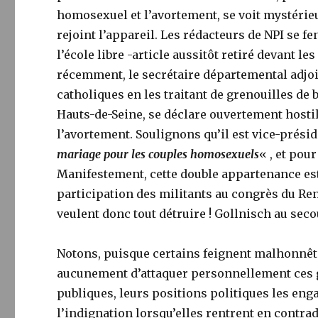
homosexuel et l’avortement, se voit mystérieu
rejoint l’appareil. Les rédacteurs de NPI se f
l’école libre -article aussitôt retiré devant l
récemment, le secrétaire départemental adjo
catholiques en les traitant de grenouilles de 
Hauts-de-Seine, se déclare ouvertement hostil
l’avortement. Soulignons qu’il est vice-prési
mariage pour les couples homosexuels
« , et pou
Manifestement, cette double appartenance est
participation des militants au congrès du Ren
veulent donc tout détruire ! Gollnisch au seco
Notons, puisque certains feignent malhonnête
aucunement d’attaquer personnellement ces g
publiques, leurs positions politiques les en
l’indignation lorsqu’elles rentrent en contra