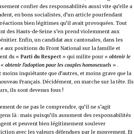
sement confier des responsabilités aussi vite qu’elle a
endent, en bons socialistes, d’un article pourfendant
es réactions bien légitimes qu’il avait provoquées. Tout
int des Hauts-de-Seine s’en prend violemment aux
bénitier. Enfin, un candidat aux cantonales, dans les
e aux positions du Front National sur la famille et
dent du «
Parti du Respect
» qui milite pour «
obtenir le
r «
obtenir l’adoption pour les couples homosexuels
» .
 moins inquiétante que d’autres, et moins grave que la
ouveau Français. Décidément, on marche sur la tête. Ils
urs, ils sont devenus fous !
ment de ne pas le comprendre, qu’il ne s’agit
ens là : mais puisqu’ils assument des responsabilités
gagent et peuvent bien légitimement soulever
diction avec les valeurs défendues par le mouvement. Et