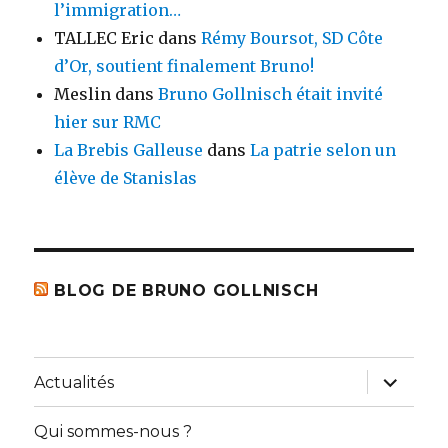
l’immigration…
TALLEC Eric
dans
Rémy Boursot, SD Côte
d’Or, soutient finalement Bruno!
Meslin
dans
Bruno Gollnisch était invité
hier sur RMC
La Brebis Galleuse
dans
La patrie selon un
élève de Stanislas
BLOG DE BRUNO GOLLNISCH
ouvrir
Actualités
le
sous-
menu
Qui sommes-nous ?