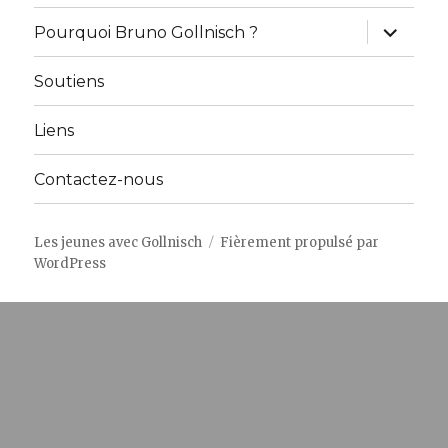
ouvrir
Pourquoi Bruno Gollnisch ?
le
sous-
menu
Soutiens
Liens
Contactez-nous
Les jeunes avec Gollnisch
Fièrement propulsé par
WordPress