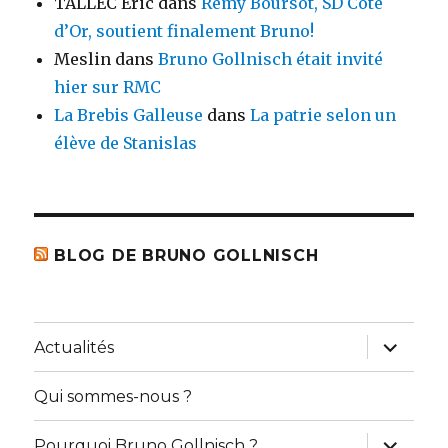
TALLEC Eric
dans
Rémy Boursot, SD Côte
d’Or, soutient finalement Bruno!
Meslin
dans
Bruno Gollnisch était invité
hier sur RMC
La Brebis Galleuse
dans
La patrie selon un
élève de Stanislas
BLOG DE BRUNO GOLLNISCH
ouvrir
Actualités
le
sous-
menu
Qui sommes-nous ?
ouvrir
Pourquoi Bruno Gollnisch ?