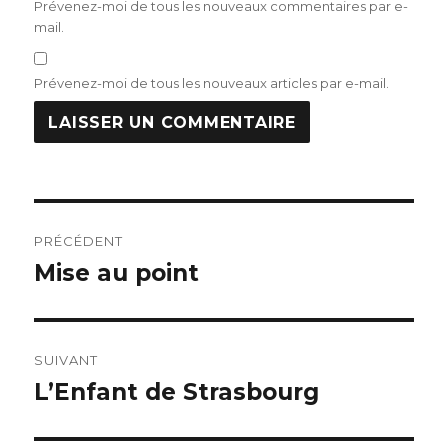
Prévenez-moi de tous les nouveaux commentaires par e-
mail.
Prévenez-moi de tous les nouveaux articles par e-mail.
Navigation
PRÉCÉDENT
de
Mise au point
Publication
précédente :
l’article
SUIVANT
L’Enfant de Strasbourg
Publication
suivante :