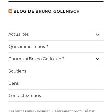
BLOG DE BRUNO GOLLNISCH
ouvrir
Actualités
le
sous-
menu
Qui sommes-nous ?
ouvrir
Pourquoi Bruno Gollnisch ?
le
sous-
menu
Soutiens
Liens
Contactez-nous
Les jeunes avec Gollnisch
Fièrement propulsé par