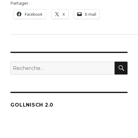
Partager :
Facebook
X
E-mail
REC
Recherche
pour :
GOLLNISCH 2.0