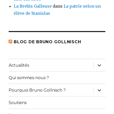
La Brebis Galleuse
dans
La patrie selon un
élève de Stanislas
BLOG DE BRUNO GOLLNISCH
ouvrir
Actualités
le
sous-
menu
Qui sommes-nous ?
ouvrir
Pourquoi Bruno Gollnisch ?
le
sous-
menu
Soutiens