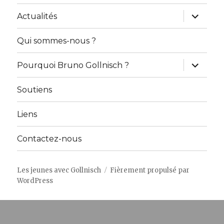
ouvrir
Actualités
le
sous-
menu
Qui sommes-nous ?
ouvrir
Pourquoi Bruno Gollnisch ?
le
sous-
menu
Soutiens
Liens
Contactez-nous
Les jeunes avec Gollnisch
Fièrement propulsé par
WordPress