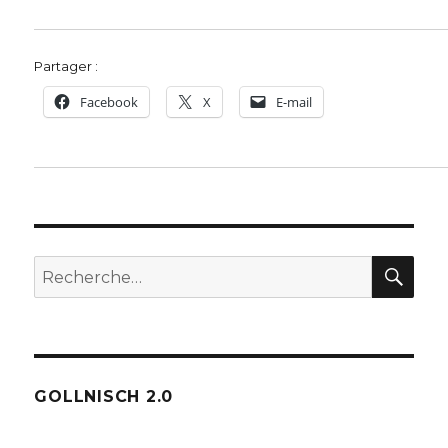
Partager :
Facebook
X
E-mail
REC
Recherche
pour :
GOLLNISCH 2.0