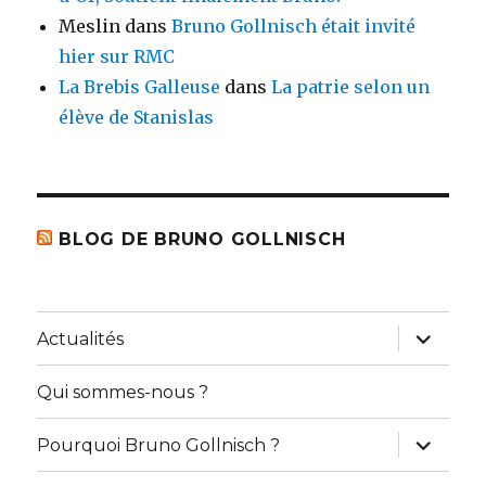
Meslin
dans
Bruno Gollnisch était invité
hier sur RMC
La Brebis Galleuse
dans
La patrie selon un
élève de Stanislas
BLOG DE BRUNO GOLLNISCH
ouvrir
Actualités
le
sous-
menu
Qui sommes-nous ?
ouvrir
Pourquoi Bruno Gollnisch ?
le
sous-