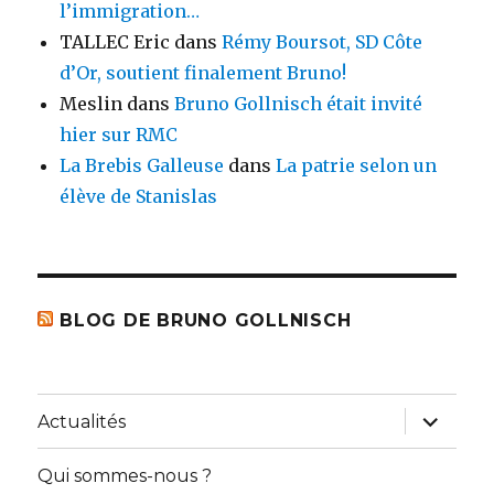
l’immigration…
TALLEC Eric
dans
Rémy Boursot, SD Côte
d’Or, soutient finalement Bruno!
Meslin
dans
Bruno Gollnisch était invité
hier sur RMC
La Brebis Galleuse
dans
La patrie selon un
élève de Stanislas
BLOG DE BRUNO GOLLNISCH
ouvrir
Actualités
le
sous-
menu
Qui sommes-nous ?