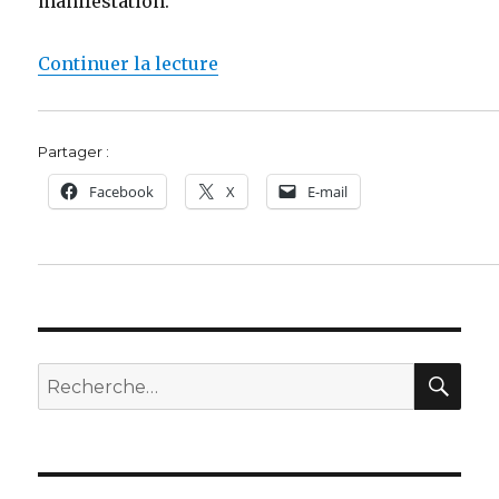
manifestation.
de « Bruno Gollnisch et Jean-Ma
Continuer la lecture
Partager :
Facebook
X
E-mail
REC
Recherche
pour :