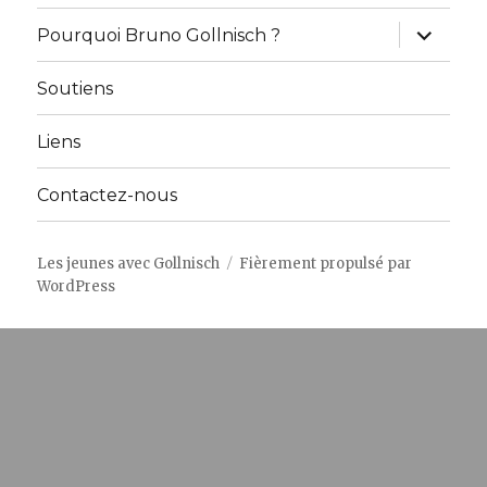
ouvrir
Pourquoi Bruno Gollnisch ?
le
sous-
menu
Soutiens
Liens
Contactez-nous
Les jeunes avec Gollnisch
Fièrement propulsé par
WordPress