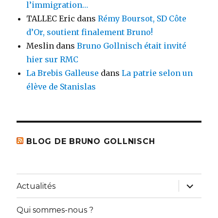
l’immigration…
TALLEC Eric
dans
Rémy Boursot, SD Côte
d’Or, soutient finalement Bruno!
Meslin
dans
Bruno Gollnisch était invité
hier sur RMC
La Brebis Galleuse
dans
La patrie selon un
élève de Stanislas
BLOG DE BRUNO GOLLNISCH
ouvrir
Actualités
le
sous-
menu
Qui sommes-nous ?