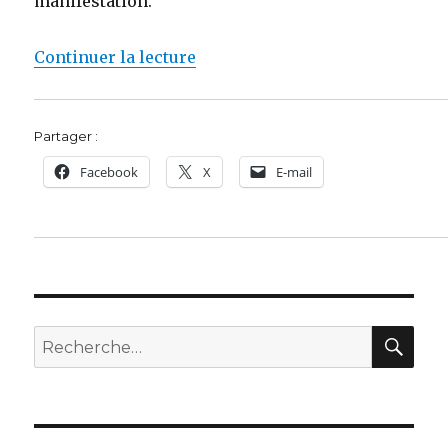
manifestation.
de « Bruno Gollnisch et Jean-Ma
Continuer la lecture
Partager :
Facebook
X
E-mail
REC
Recherche
pour :