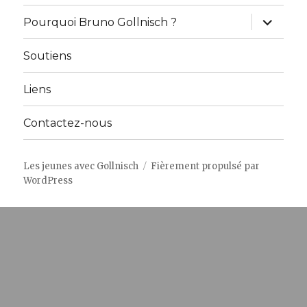
ouvrir
Pourquoi Bruno Gollnisch ?
le
sous-
menu
Soutiens
Liens
Contactez-nous
Les jeunes avec Gollnisch
Fièrement propulsé par
WordPress