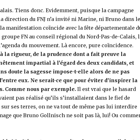
 Calais. Tiens donc. Evidemment, puisque la campagne
la direction du FNJ n’a invité ni Marine, ni Bruno dans l
e la manifestation coïncide avec la fête départementale d
u groupe FN au conseil régional du Nord-Pas-de-Calais, 
l’agenda du mouvement. Là encore, pure coïncidence.
 la rigueur, de la prudence dont a fait preuve la
onnêtement impartial à l’égard des deux candidats, et
sans doute la sagesse impose-t-elle alors de ne pas
 d’entre eux. Ne serait-ce que pour éviter d’inspirer la
és. Comme nous par exemple.
Il est vrai que le hasard
vaient pas réalisé qu’ils s’installaient dans le fief de
st sur ses terres, on ne va tout de même pas lui interdire
mmage que Bruno Gollnisch ne soit pas là, lui! Ou comme