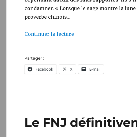
condamner. « Lorsque le sage montre la lune d
proverbe chinois…
de « Mise au point »
Continuer la lecture
Partager :
Facebook
X
E-mail
Le FNJ définitiv