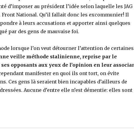
nté d’imposer au président l’idée selon laquelle les JAG
 Front National. Qu’il fallait donc les excommunier! Il
pondre à leurs accusations et apporter ainsi quelques
ué par des gens de mauvaise foi.
ode lorsque l’on veut détourner l’attention de certaines
onne veille méthode stalinienne, reprise par le
r ses opposants aux yeux de l’opinion en leur associa
 cependant manifester en quoi ils ont tort, on évite
s. Ces gens là seraient bien incapables d’ailleurs de
adressées. Aucune d’entre elle n’est démentie: elles sont
u discours du président – mise au point n°2 »