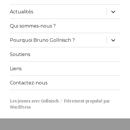
ouvrir
Actualités
le
sous-
menu
Qui sommes-nous ?
ouvrir
Pourquoi Bruno Gollnisch ?
le
sous-
menu
Soutiens
Liens
Contactez-nous
Les jeunes avec Gollnisch
Fièrement propulsé par
WordPress