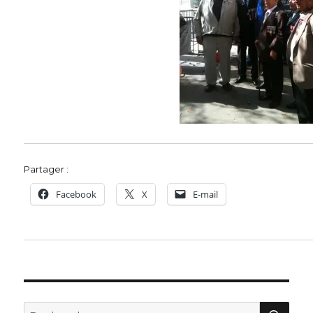
Partager :
Facebook
X
E-mail
REC
Recherche