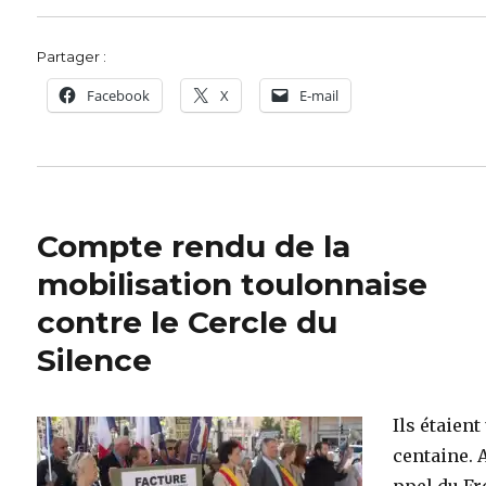
Partager :
Facebook
X
E-mail
Compte rendu de la
mobilisation toulonnaise
contre le Cercle du
Silence
Ils étaient
centaine. A