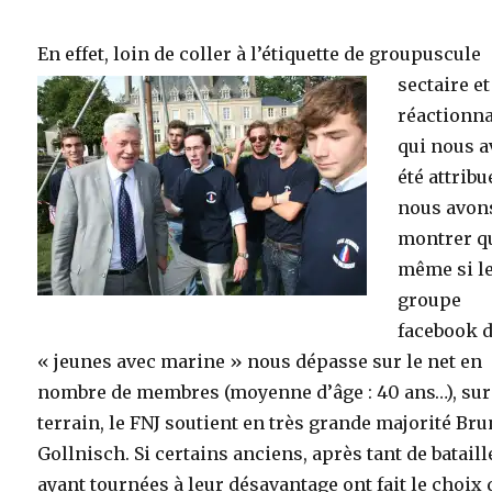
En effet, loin de coller à l’étiquette de groupuscule
sectaire et
réactionna
qui nous a
été attribu
nous avon
montrer q
même si l
groupe
facebook 
« jeunes avec marine » nous dépasse sur le net en
nombre de membres (moyenne d’âge : 40 ans…), sur
terrain, le FNJ soutient en très grande majorité Br
Gollnisch. Si certains anciens, après tant de bataill
ayant tournées à leur désavantage ont fait le choix 