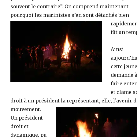
souvent le contraire”. On comprend maintenant
pourquoi les marinistes s’en sont détachés bien
rapidement
fût un te
Ainsi
aujourd’hu
cette jeun
demande à
faire ente
et clame s
droit à un président la représentant, elle, l’avenir 
mouvement.
Un président
droit et
dynamique, pu