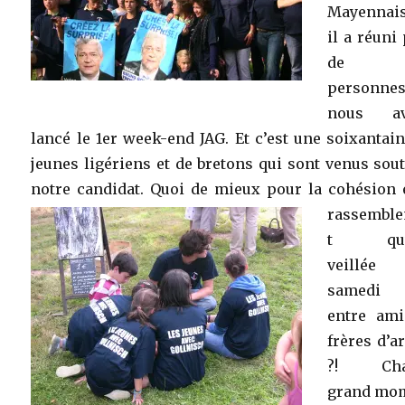
Mayennai
il a réuni
de 3
personnes
nous av
lancé le 1er week-end JAG. Et c’est une soixantai
jeunes ligériens et de bretons qui sont venus sou
notre candidat.
Quoi de mieux pour la cohésion e
rassembl
t qu’
veillée
samedi 
entre ami
frères d’
?! Cha
grand mo